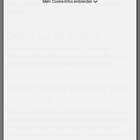
Mehr Cookie-Infos einblenden
Programme ausführen, die einen Virus auslösen
könnten.
Cookies auf der Website
Auf dieser Website nutzen wir Cookies im
Zusammenhang mit der Funktionalität der Seite
sowie zu Statistik- und Marketing-Zwecken.
Wie Sie Cookies auf dieser Seite
ausschalten
Wenn Sie die Cookies dieser Website blockieren
möchten, müssen Sie die Erlaubnis-Einstellungen
im Browser ändern. Hier erhalten Sie weitere
Informationen darüber, wie Sie Cookies verwenden,