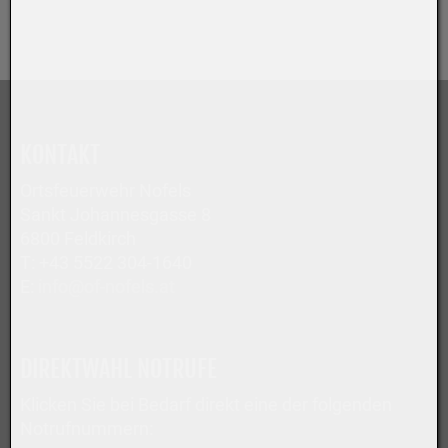
KONTAKT
Ortsfeuerwehr Nofels
Sankt Johannesgasse 8
6800 Feldkirch
T: +43 5522 304-1640
E:
info@of-nofels.at
DIREKTWAHL NOTRUFE
Klicken Sie bei Bedarf direkt eine der folgenden
Notrufnummern: