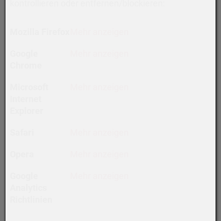
kontrollieren oder entfernen/blockieren:
Mozilla Firefox
Mehr anzeigen
Google
Mehr anzeigen
Chrome
Microsoft
Mehr anzeigen
Internet
Explorer
Safari
Mehr anzeigen
Opera
Mehr anzeigen
Google
Mehr anzeigen
Analytics
Richtlinien