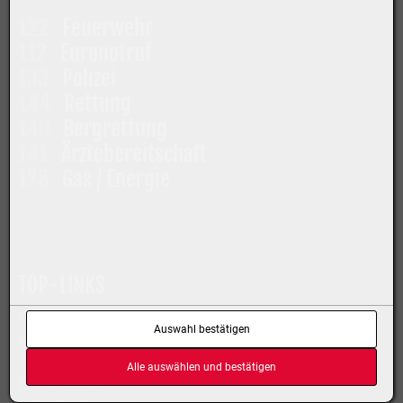
122
Feuerwehr
112
Euronotruf
133
Polizei
144
Rettung
140
Bergrettung
141
Ärztebereitschaft
128
Gas / Energie
TOP-LINKS
Kontakt
Auswahl bestätigen
Mitglied werden
Terminkalender
Alle auswählen und bestätigen
FW-Einsätze