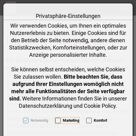
Toggle
Privatsphäre-Einstellungen
Zum Inhalt springen [AK + 0]
Zum Hauptmenü springen [AK + 1]
Zum linken senkrechten Seitenmenü springen [AK + 2]
Zum Footer-Menü unten (angedockt an Browserrand) spr
Zum Hauptmenü (oben rechts) springen [AK + 4]
Zum "Barrierefreiheits-Menü" springen [AK + 5]
Zu den Inhalten im Fußbereich springen [AK + 6]
Wir verwenden Cookies, um Ihnen ein optimales
Nutzererlebnis zu bieten. Einige Cookies sind für
Information über Cookies
den Betrieb der Seite notwendig, andere dienen
Statistikzwecken, Komforteinstellungen, oder zur
Anzeige personalisierter Inhalte.
Für die bestmögliche Funktion unserer Webseite
und für interne Statistiken verwenden wir Cookies.
Sie können selbst entscheiden, welche Cookies
Sie zulassen wollen.
Bitte beachten Sie, dass
Ein Cookie ist eine kleine Textdatei, die beim
aufgrund Ihrer Einstellungen womöglich nicht
Besuch einer Internetseite auf Ihrem Gerät
mehr alle Funktionalitäten der Seite verfügbar
abgelegt wird und dabei hilft Ihr Gerät zu
sind.
Weitere Informationen finden Sie in unserer
identifizieren. Cookies werden genutzt, um
Datenschutzerklärung und Cookie Policy.
Informationen zu speichern, wenn sie verschiedene
Seiten einer Website besuchen oder zu einer
Notwendig
Marketing
Komfort
Website zurückkehren. Sie enthalten keine
persönlichen Informationen und können keine