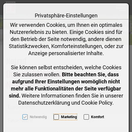
Toggle
Privatsphäre-Einstellungen
Zum Inhalt springen [AK + 0]
Zum Hauptmenü springen [AK + 1]
Zum linken senkrechten Seitenmenü springen [AK + 2]
Zum Footer-Menü unten (angedockt an Browserrand) spr
Zum Hauptmenü (oben rechts) springen [AK + 4]
Zum "Barrierefreiheits-Menü" springen [AK + 5]
Wir verwenden Cookies, um Ihnen ein optimales
Nutzererlebnis zu bieten. Einige Cookies sind für
den Betrieb der Seite notwendig, andere dienen
Statistikzwecken, Komforteinstellungen, oder zur
Anzeige personalisierter Inhalte.
Notruf
Sie können selbst entscheiden, welche Cookies
Die wichtigsten
Sie zulassen wollen.
Bitte beachten Sie, dass
aufgrund Ihrer Einstellungen womöglich nicht
Notrufnummern:
mehr alle Funktionalitäten der Seite verfügbar
sind.
Weitere Informationen finden Sie in unserer
Datenschutzerklärung und Cookie Policy.
Euro-Notruf
112
Notwendig
Marketing
Komfort
Feuerwehr
122