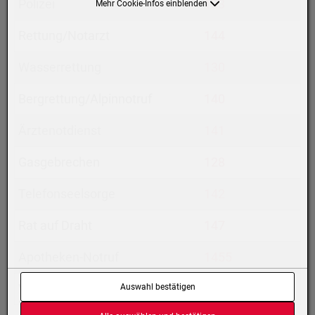
Polizei
133
Mehr Cookie-Infos einblenden
Rettung/Notarzt
144
Wasserrettung
130
Bergrettung/Alpinnotruf
140
Ärztenotdienst
141
Gasgebrechen
128
Telefonseelsorge
142
Rat auf Draht
147
Apotheken-Notruf
1455
Vergiftungszentrale
014064343
Auswahl bestätigen